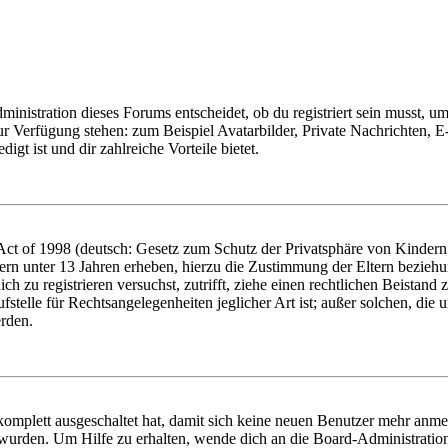
istration dieses Forums entscheidet, ob du registriert sein musst, um Be
zur Verfügung stehen: zum Beispiel Avatarbilder, Private Nachrichten, 
igt ist und dir zahlreiche Vorteile bietet.
t of 1998 (deutsch: Gesetz zum Schutz der Privatsphäre von Kindern i
ern unter 13 Jahren erheben, hierzu die Zustimmung der Eltern bezieh
dich zu registrieren versuchst, zutrifft, ziehe einen rechtlichen Beista
stelle für Rechtsangelegenheiten jeglicher Art ist; außer solchen, die
erden.
 komplett ausgeschaltet hat, damit sich keine neuen Benutzer mehr anm
 wurden. Um Hilfe zu erhalten, wende dich an die Board-Administratio