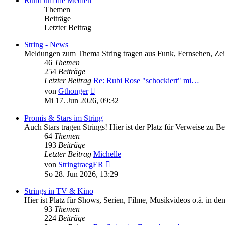
Rund um die Medien
Themen
Beiträge
Letzter Beitrag
String - News
Meldungen zum Thema String tragen aus Funk, Fernsehen, Zeitun
46
Themen
254
Beiträge
Letzter Beitrag
Re: Rubi Rose "schockiert" mi…
Neuester
von
Gthonger
Beitrag
Mi 17. Jun 2026, 09:32
Promis & Stars im String
Auch Stars tragen Strings! Hier ist der Platz für Verweise zu 
64
Themen
193
Beiträge
Letzter Beitrag
Michelle
Neuester
von
StringtraegER
Beitrag
So 28. Jun 2026, 13:29
Strings in TV & Kino
Hier ist Platz für Shows, Serien, Filme, Musikvideos o.ä. in de
93
Themen
224
Beiträge