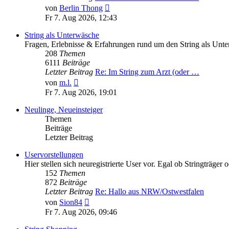
Neuester
von
Berlin Thong
Beitrag
Fr 7. Aug 2026, 12:43
String als Unterwäsche
Fragen, Erlebnisse & Erfahrungen rund um den String als Unt
208
Themen
6111
Beiträge
Letzter Beitrag
Re: Im String zum Arzt (oder …
Neuester
von
m.l.
Beitrag
Fr 7. Aug 2026, 19:01
Neulinge, Neueinsteiger
Themen
Beiträge
Letzter Beitrag
Uservorstellungen
Hier stellen sich neuregistrierte User vor. Egal ob Stringträger o
152
Themen
872
Beiträge
Letzter Beitrag
Re: Hallo aus NRW/Ostwestfalen
Neuester
von
Sion84
Beitrag
Fr 7. Aug 2026, 09:46