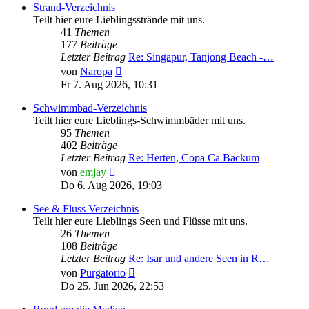
Strand-Verzeichnis
Teilt hier eure Lieblingsstrände mit uns.
41
Themen
177
Beiträge
Letzter Beitrag
Re: Singapur, Tanjong Beach -…
Neuester
von
Naropa
Beitrag
Fr 7. Aug 2026, 10:31
Schwimmbad-Verzeichnis
Teilt hier eure Lieblings-Schwimmbäder mit uns.
95
Themen
402
Beiträge
Letzter Beitrag
Re: Herten, Copa Ca Backum
Neuester
von
emjay
Beitrag
Do 6. Aug 2026, 19:03
See & Fluss Verzeichnis
Teilt hier eure Lieblings Seen und Flüsse mit uns.
26
Themen
108
Beiträge
Letzter Beitrag
Re: Isar und andere Seen in R…
Neuester
von
Purgatorio
Beitrag
Do 25. Jun 2026, 22:53