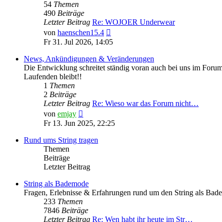
54
Themen
490
Beiträge
Letzter Beitrag
Re: WOJOER Underwear
Neuester
von
haenschen15.4
Beitrag
Fr 31. Jul 2026, 14:05
News, Ankündigungen & Veränderungen
Die Entwicklung schreitet ständig voran auch bei uns im Forum
Laufenden bleibt!!
1
Themen
2
Beiträge
Letzter Beitrag
Re: Wieso war das Forum nicht…
Neuester
von
emjay
Beitrag
Fr 13. Jun 2025, 22:25
Rund ums String tragen
Themen
Beiträge
Letzter Beitrag
String als Bademode
Fragen, Erlebnisse & Erfahrungen rund um den String als Bad
233
Themen
7846
Beiträge
Letzter Beitrag
Re: Wen habt ihr heute im Str…