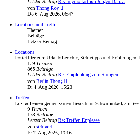
Letzter Beitrag
Re: Intymo fashion Jürgen Dan…
Neuester
von
Thong Roy
Beitrag
Do 6. Aug 2026, 06:47
Locations und Treffen
Themen
Beiträge
Letzter Beitrag
Locations
Postet hier eure Urlaubsberichte, Stringtipps und Erfahrunge
139
Themen
865
Beiträge
Letzter Beitrag
Re: Empfehlung zum Stringen i…
Neuester
von
Berlin Thong
Beitrag
Di 4. Aug 2026, 15:23
Treffen
Lust auf einen gemeinsamen Besuch im Schwimmbad, am See ode
9
Themen
178
Beiträge
Letzter Beitrag
Re: Treffen Epplesee
Neuester
von
stringerl
Beitrag
Fr 7. Aug 2026, 19:16