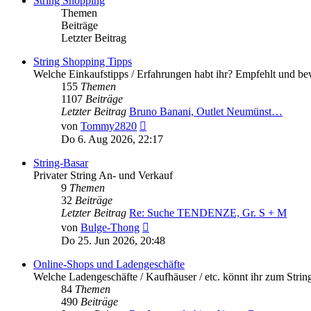
String Shopping
Themen
Beiträge
Letzter Beitrag
String Shopping Tipps
Welche Einkaufstipps / Erfahrungen habt ihr? Empfehlt und bew
155
Themen
1107
Beiträge
Letzter Beitrag
Bruno Banani, Outlet Neumünst…
Neuester
von
Tommy2820
Beitrag
Do 6. Aug 2026, 22:17
String-Basar
Privater String An- und Verkauf
9
Themen
32
Beiträge
Letzter Beitrag
Re: Suche TENDENZE, Gr. S + M
Neuester
von
Bulge-Thong
Beitrag
Do 25. Jun 2026, 20:48
Online-Shops und Ladengeschäfte
Welche Ladengeschäfte / Kaufhäuser / etc. könnt ihr zum Stri
84
Themen
490
Beiträge