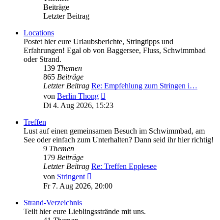
Beiträge
Letzter Beitrag
Locations
Postet hier eure Urlaubsberichte, Stringtipps und
Erfahrungen! Egal ob von Baggersee, Fluss, Schwimmbad
oder Strand.
139
Themen
865
Beiträge
Letzter Beitrag
Re: Empfehlung zum Stringen i…
Neuester
von
Berlin Thong
Beitrag
Di 4. Aug 2026, 15:23
Treffen
Lust auf einen gemeinsamen Besuch im Schwimmbad, am
See oder einfach zum Unterhalten? Dann seid ihr hier richtig!
9
Themen
179
Beiträge
Letzter Beitrag
Re: Treffen Epplesee
Neuester
von
Stringent
Beitrag
Fr 7. Aug 2026, 20:00
Strand-Verzeichnis
Teilt hier eure Lieblingsstrände mit uns.