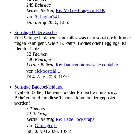
249
Beiträge
Letzter Beitrag
Re: Mal ne Frage zu FKK
Neuester
von
Stringfan74
Beitrag
Do 6. Aug 2026, 13:57
Sonstige Unterwäsche
Für Beiträge in denen es um alles was man sonst noch drunter
tragen kann geht, wie z.B. Pants, Bodies oder Leggings, ist
hier der Platz.
32
Themen
420
Beiträge
Letzter Beitrag
Re: Damenunterwäsche containe…
Neuester
von
elektrostahl
Beitrag
Di 4. Aug 2026, 11:30
Sonstige Badebekleidung
Egal ob Radler, Badeanzug oder Profischwimmanzug.
Beiträge rund um diese Themen können hier gepostet
werden!
8
Themen
73
Beiträge
Letzter Beitrag
Re: Bade-Jockstraps
Neuester
von
Gthonger
Beitrag
Sa 30. Mai 2026, 10:42