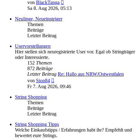
Neuester
von
BlackTanga
Beitrag
Sa 8. Aug 2026, 05:13
Neulinge, Neueinsteiger
Themen
Beiträge
Letzter Beitrag
Uservorstellungen
Hier stellen sich neuregistrierte User vor. Egal ob Stringträger
oder Interessierte.
152
Themen
872
Beiträge
Letzter Beitrag
Re: Hallo aus NRW/Ostwestfalen
Neuester
von
Sion84
Beitrag
Fr 7. Aug 2026, 09:46
String Shopping
Themen
Beiträge
Letzter Beitrag
String Shopping Tipps
Welche Einkaufstipps / Erfahrungen habt ihr? Empfehlt und
bewertet eure Strings.