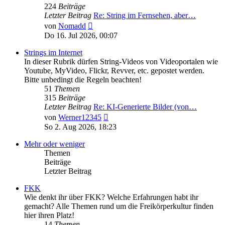
224
Beiträge
Letzter Beitrag
Re: String im Fernsehen, aber…
Neuester
von
Nomadd
Beitrag
Do 16. Jul 2026, 00:07
Strings im Internet
In dieser Rubrik dürfen String-Videos von Videoportalen wie
Youtube, MyVideo, Flickr, Revver, etc. gepostet werden.
Bitte unbedingt die Regeln beachten!
51
Themen
315
Beiträge
Letzter Beitrag
Re: KI-Generierte Bilder (von…
Neuester
von
Werner12345
Beitrag
So 2. Aug 2026, 18:23
Mehr oder weniger
Themen
Beiträge
Letzter Beitrag
FKK
Wie denkt ihr über FKK? Welche Erfahrungen habt ihr
gemacht? Alle Themen rund um die Freikörperkultur finden
hier ihren Platz!
14
Themen