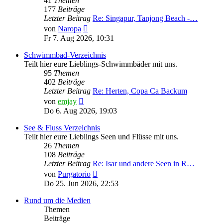
41
Themen
177
Beiträge
Letzter Beitrag
Re: Singapur, Tanjong Beach -…
Neuester
von
Naropa
Beitrag
Fr 7. Aug 2026, 10:31
Schwimmbad-Verzeichnis
Teilt hier eure Lieblings-Schwimmbäder mit uns.
95
Themen
402
Beiträge
Letzter Beitrag
Re: Herten, Copa Ca Backum
Neuester
von
emjay
Beitrag
Do 6. Aug 2026, 19:03
See & Fluss Verzeichnis
Teilt hier eure Lieblings Seen und Flüsse mit uns.
26
Themen
108
Beiträge
Letzter Beitrag
Re: Isar und andere Seen in R…
Neuester
von
Purgatorio
Beitrag
Do 25. Jun 2026, 22:53
Rund um die Medien
Themen
Beiträge