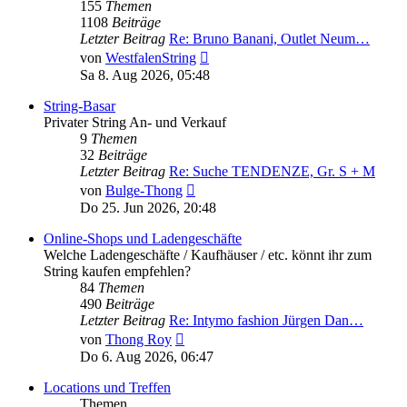
155
Themen
1108
Beiträge
Letzter Beitrag
Re: Bruno Banani, Outlet Neum…
Neuester
von
WestfalenString
Beitrag
Sa 8. Aug 2026, 05:48
String-Basar
Privater String An- und Verkauf
9
Themen
32
Beiträge
Letzter Beitrag
Re: Suche TENDENZE, Gr. S + M
Neuester
von
Bulge-Thong
Beitrag
Do 25. Jun 2026, 20:48
Online-Shops und Ladengeschäfte
Welche Ladengeschäfte / Kaufhäuser / etc. könnt ihr zum
String kaufen empfehlen?
84
Themen
490
Beiträge
Letzter Beitrag
Re: Intymo fashion Jürgen Dan…
Neuester
von
Thong Roy
Beitrag
Do 6. Aug 2026, 06:47
Locations und Treffen
Themen