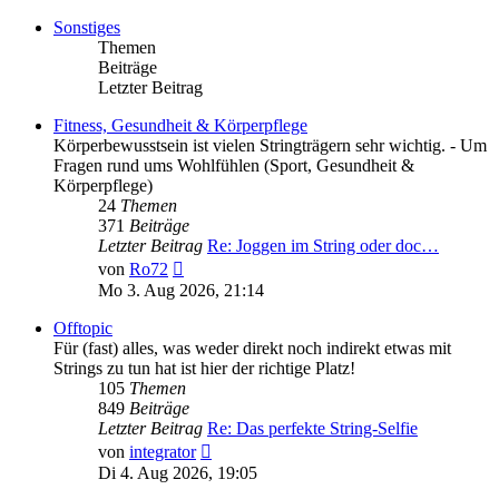
Sonstiges
Themen
Beiträge
Letzter Beitrag
Fitness, Gesundheit & Körperpflege
Körperbewusstsein ist vielen Stringträgern sehr wichtig. - Um
Fragen rund ums Wohlfühlen (Sport, Gesundheit &
Körperpflege)
24
Themen
371
Beiträge
Letzter Beitrag
Re: Joggen im String oder doc…
Neuester
von
Ro72
Beitrag
Mo 3. Aug 2026, 21:14
Offtopic
Für (fast) alles, was weder direkt noch indirekt etwas mit
Strings zu tun hat ist hier der richtige Platz!
105
Themen
849
Beiträge
Letzter Beitrag
Re: Das perfekte String-Selfie
Neuester
von
integrator
Beitrag
Di 4. Aug 2026, 19:05