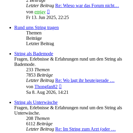
2
Beiträge
Letzter Beitrag
Re: Wieso war das Forum nicht…
Neuester
von
emjay
Beitrag
Fr 13. Jun 2025, 22:25
Rund ums String tragen
Themen
Beiträge
Letzter Beitrag
String als Bademode
Fragen, Erlebnisse & Erfahrungen rund um den String als
Bademode.
233
Themen
7853
Beiträge
Letzter Beitrag
Re: Wo lagt ihr heute/gerade …
Neuester
von
Thongfan82
Beitrag
Sa 8. Aug 2026, 14:21
String als Unterwäsche
Fragen, Erlebnisse & Erfahrungen rund um den String als
Unterwäsche.
208
Themen
6112
Beiträge
Letzter Beitrag
Re: Im String zum Arzt (oder …