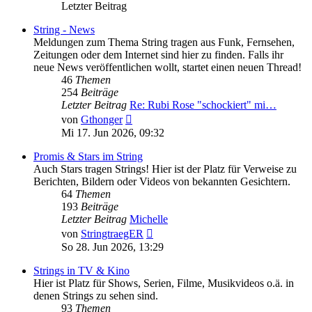
Letzter Beitrag
String - News
Meldungen zum Thema String tragen aus Funk, Fernsehen,
Zeitungen oder dem Internet sind hier zu finden. Falls ihr
neue News veröffentlichen wollt, startet einen neuen Thread!
46
Themen
254
Beiträge
Letzter Beitrag
Re: Rubi Rose "schockiert" mi…
Neuester
von
Gthonger
Beitrag
Mi 17. Jun 2026, 09:32
Promis & Stars im String
Auch Stars tragen Strings! Hier ist der Platz für Verweise zu
Berichten, Bildern oder Videos von bekannten Gesichtern.
64
Themen
193
Beiträge
Letzter Beitrag
Michelle
Neuester
von
StringtraegER
Beitrag
So 28. Jun 2026, 13:29
Strings in TV & Kino
Hier ist Platz für Shows, Serien, Filme, Musikvideos o.ä. in
denen Strings zu sehen sind.
93
Themen