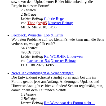
sowie vor dem Upload eurer Bilder bitte unbedingt die
Regeln in diesem Forum!!
2
Themen
2
Beiträge
Letzter Beitrag
Galerie Regeln
von
Thongboy85
Neuester Beitrag
Mi 16. Mai 2018, 14:35
Feedback, Wünsche, Lob & Kritik
Wo treten Probleme auf, wo klemmt's, wie kann man die Seite
verbessern, was gefällt euch?
54
Themen
490
Beiträge
Letzter Beitrag
Re: WOJOER Underwear
von
haenschen15.4
Neuester Beitrag
Fr 31. Jul 2026, 14:05
News, Ankündigungen & Veränderungen
Die Entwicklung schreitet ständig voran auch bei uns im
Forum, gerade jetzt am Anfang. Änderungen, Updates und
Hinweise dazu gibt es hier zu finden! Schaut regelmäßig rein,
damit ihr auf dem Laufenden bleibt!!
1
Themen
2
Beiträge
Letzter Beitrag
Re: Wieso war das Forum nicht…