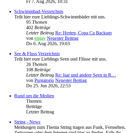
Fr 7. Aug 2026, 10:31
Schwimmbad-Verzeichnis
Teilt hier eure Lieblings-Schwimmbäder mit uns.
95
Themen
402
Beiträge
Letzter Beitrag
Re: Herten, Copa Ca Backum
von
emjay
Neuester Beitrag
Do 6. Aug 2026, 19:03
See & Fluss Verzeichnis
Teilt hier eure Lieblings Seen und Flüsse mit uns.
26
Themen
108
Beiträge
Letzter Beitrag
Re: Isar und andere Seen in R…
von
Purgatorio
Neuester Beitrag
Do 25. Jun 2026, 22:53
Rund um die Medien
Themen
Beiträge
Letzter Beitrag
String - News
Meldungen zum Thema String tragen aus Funk, Fernsehen,
Zeitungen oder dem Internet sind hier zu finden. Falls ihr