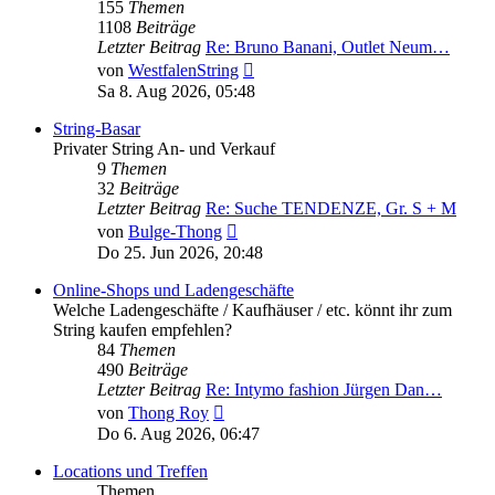
155
Themen
1108
Beiträge
Letzter Beitrag
Re: Bruno Banani, Outlet Neum…
Neuester
von
WestfalenString
Beitrag
Sa 8. Aug 2026, 05:48
String-Basar
Privater String An- und Verkauf
9
Themen
32
Beiträge
Letzter Beitrag
Re: Suche TENDENZE, Gr. S + M
Neuester
von
Bulge-Thong
Beitrag
Do 25. Jun 2026, 20:48
Online-Shops und Ladengeschäfte
Welche Ladengeschäfte / Kaufhäuser / etc. könnt ihr zum
String kaufen empfehlen?
84
Themen
490
Beiträge
Letzter Beitrag
Re: Intymo fashion Jürgen Dan…
Neuester
von
Thong Roy
Beitrag
Do 6. Aug 2026, 06:47
Locations und Treffen
Themen