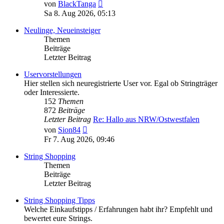
Neuester
von
BlackTanga
Beitrag
Sa 8. Aug 2026, 05:13
Neulinge, Neueinsteiger
Themen
Beiträge
Letzter Beitrag
Uservorstellungen
Hier stellen sich neuregistrierte User vor. Egal ob Stringträger
oder Interessierte.
152
Themen
872
Beiträge
Letzter Beitrag
Re: Hallo aus NRW/Ostwestfalen
Neuester
von
Sion84
Beitrag
Fr 7. Aug 2026, 09:46
String Shopping
Themen
Beiträge
Letzter Beitrag
String Shopping Tipps
Welche Einkaufstipps / Erfahrungen habt ihr? Empfehlt und
bewertet eure Strings.