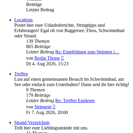
Beiträge
Letzter Beitrag
Locations
Postet hier eure Urlaubsberichte, Stringtipps und
Erfahrungen! Egal ob von Baggersee, Fluss, Schwimmbad
oder Strand.
139
Themen
865
Beiträge
Letzter Beitrag
Re: Empfehlung zum Stringen i…
Neuester
von
Berlin Thong
Beitrag
Di 4. Aug 2026, 15:23
Treffen
Lust auf einen gemeinsamen Besuch im Schwimmbad, am
See oder einfach zum Unterhalten? Dann seid ihr hier richtig!
9
Themen
179
Beiträge
Letzter Beitrag
Re: Treffen Epplesee
Neuester
von
Stringent
Beitrag
Fr 7. Aug 2026, 20:00
Strand-Verzeichnis
Teilt hier eure Lieblingsstrände mit uns.