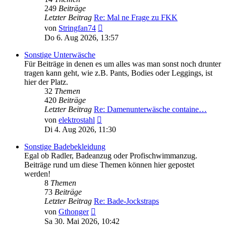
249
Beiträge
Letzter Beitrag
Re: Mal ne Frage zu FKK
Neuester
von
Stringfan74
Beitrag
Do 6. Aug 2026, 13:57
Sonstige Unterwäsche
Für Beiträge in denen es um alles was man sonst noch drunter
tragen kann geht, wie z.B. Pants, Bodies oder Leggings, ist
hier der Platz.
32
Themen
420
Beiträge
Letzter Beitrag
Re: Damenunterwäsche containe…
Neuester
von
elektrostahl
Beitrag
Di 4. Aug 2026, 11:30
Sonstige Badebekleidung
Egal ob Radler, Badeanzug oder Profischwimmanzug.
Beiträge rund um diese Themen können hier gepostet
werden!
8
Themen
73
Beiträge
Letzter Beitrag
Re: Bade-Jockstraps
Neuester
von
Gthonger
Beitrag
Sa 30. Mai 2026, 10:42