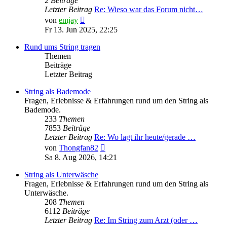
2
Beiträge
Letzter Beitrag
Re: Wieso war das Forum nicht…
Neuester
von
emjay
Beitrag
Fr 13. Jun 2025, 22:25
Rund ums String tragen
Themen
Beiträge
Letzter Beitrag
String als Bademode
Fragen, Erlebnisse & Erfahrungen rund um den String als
Bademode.
233
Themen
7853
Beiträge
Letzter Beitrag
Re: Wo lagt ihr heute/gerade …
Neuester
von
Thongfan82
Beitrag
Sa 8. Aug 2026, 14:21
String als Unterwäsche
Fragen, Erlebnisse & Erfahrungen rund um den String als
Unterwäsche.
208
Themen
6112
Beiträge
Letzter Beitrag
Re: Im String zum Arzt (oder …