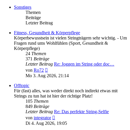
Sonstiges
Themen
Beiträge
Letzter Beitrag
Fitness, Gesundheit & Körperpflege
Körperbewusstsein ist vielen Stringträgern sehr wichtig. - Um
Fragen rund ums Wohlfühlen (Sport, Gesundheit &
Körperpflege)
24
Themen
371
Beiträge
Letzter Beitrag
Re: Joggen im String oder doc…
Neuester
von
Ro72
Beitrag
Mo 3. Aug 2026, 21:14
Offtopic
Für (fast) alles, was weder direkt noch indirekt etwas mit
Strings zu tun hat ist hier der richtige Platz!
105
Themen
849
Beiträge
Letzter Beitrag
Re: Das perfekte String-Selfie
Neuester
von
integrator
Beitrag
Di 4. Aug 2026, 19:05