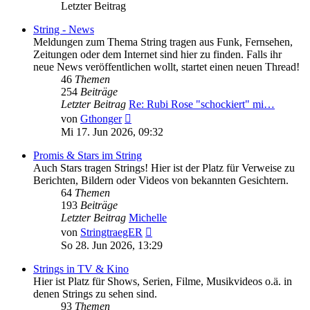
Letzter Beitrag
String - News
Meldungen zum Thema String tragen aus Funk, Fernsehen,
Zeitungen oder dem Internet sind hier zu finden. Falls ihr
neue News veröffentlichen wollt, startet einen neuen Thread!
46
Themen
254
Beiträge
Letzter Beitrag
Re: Rubi Rose "schockiert" mi…
Neuester
von
Gthonger
Beitrag
Mi 17. Jun 2026, 09:32
Promis & Stars im String
Auch Stars tragen Strings! Hier ist der Platz für Verweise zu
Berichten, Bildern oder Videos von bekannten Gesichtern.
64
Themen
193
Beiträge
Letzter Beitrag
Michelle
Neuester
von
StringtraegER
Beitrag
So 28. Jun 2026, 13:29
Strings in TV & Kino
Hier ist Platz für Shows, Serien, Filme, Musikvideos o.ä. in
denen Strings zu sehen sind.
93
Themen