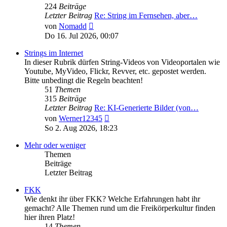
224
Beiträge
Letzter Beitrag
Re: String im Fernsehen, aber…
Neuester
von
Nomadd
Beitrag
Do 16. Jul 2026, 00:07
Strings im Internet
In dieser Rubrik dürfen String-Videos von Videoportalen wie
Youtube, MyVideo, Flickr, Revver, etc. gepostet werden.
Bitte unbedingt die Regeln beachten!
51
Themen
315
Beiträge
Letzter Beitrag
Re: KI-Generierte Bilder (von…
Neuester
von
Werner12345
Beitrag
So 2. Aug 2026, 18:23
Mehr oder weniger
Themen
Beiträge
Letzter Beitrag
FKK
Wie denkt ihr über FKK? Welche Erfahrungen habt ihr
gemacht? Alle Themen rund um die Freikörperkultur finden
hier ihren Platz!
14
Themen