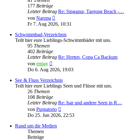
41
Themen
177
Beiträge
Letzter Beitrag
Re: Singapur, Tanjong Beach -…
Neuester
von
Naropa
Beitrag
Fr 7. Aug 2026, 10:31
Schwimmbad-Verzeichnis
Teilt hier eure Lieblings-Schwimmbäder mit uns.
95
Themen
402
Beiträge
Letzter Beitrag
Re: Herten, Copa Ca Backum
Neuester
von
emjay
Beitrag
Do 6. Aug 2026, 19:03
See & Fluss Verzeichnis
Teilt hier eure Lieblings Seen und Flüsse mit uns.
26
Themen
108
Beiträge
Letzter Beitrag
Re: Isar und andere Seen in R…
Neuester
von
Purgatorio
Beitrag
Do 25. Jun 2026, 22:53
Rund um die Medien
Themen
Beiträge