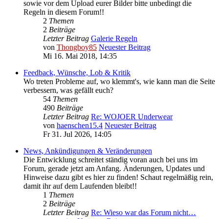
sowie vor dem Upload eurer Bilder bitte unbedingt die
Regeln in diesem Forum!!
2
Themen
2
Beiträge
Letzter Beitrag
Galerie Regeln
von
Thongboy85
Neuester Beitrag
Mi 16. Mai 2018, 14:35
Feedback, Wünsche, Lob & Kritik
Wo treten Probleme auf, wo klemmt's, wie kann man die Seite
verbessern, was gefällt euch?
54
Themen
490
Beiträge
Letzter Beitrag
Re: WOJOER Underwear
von
haenschen15.4
Neuester Beitrag
Fr 31. Jul 2026, 14:05
News, Ankündigungen & Veränderungen
Die Entwicklung schreitet ständig voran auch bei uns im
Forum, gerade jetzt am Anfang. Änderungen, Updates und
Hinweise dazu gibt es hier zu finden! Schaut regelmäßig rein,
damit ihr auf dem Laufenden bleibt!!
1
Themen
2
Beiträge
Letzter Beitrag
Re: Wieso war das Forum nicht…