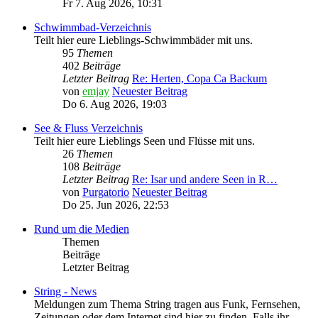
Fr 7. Aug 2026, 10:31
Schwimmbad-Verzeichnis
Teilt hier eure Lieblings-Schwimmbäder mit uns.
95
Themen
402
Beiträge
Letzter Beitrag
Re: Herten, Copa Ca Backum
von
emjay
Neuester Beitrag
Do 6. Aug 2026, 19:03
See & Fluss Verzeichnis
Teilt hier eure Lieblings Seen und Flüsse mit uns.
26
Themen
108
Beiträge
Letzter Beitrag
Re: Isar und andere Seen in R…
von
Purgatorio
Neuester Beitrag
Do 25. Jun 2026, 22:53
Rund um die Medien
Themen
Beiträge
Letzter Beitrag
String - News
Meldungen zum Thema String tragen aus Funk, Fernsehen,
Zeitungen oder dem Internet sind hier zu finden. Falls ihr