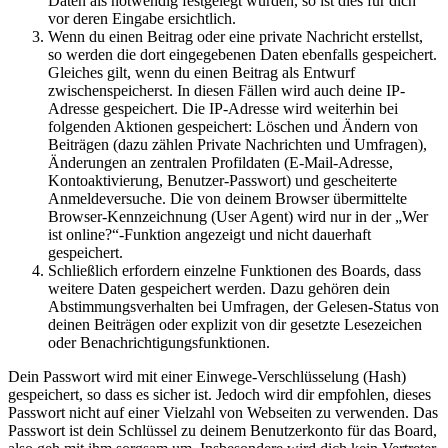
Daten als notwendig festgelegt wurden, so ist dies für dich
vor deren Eingabe ersichtlich.
Wenn du einen Beitrag oder eine private Nachricht erstellst,
so werden die dort eingegebenen Daten ebenfalls gespeichert.
Gleiches gilt, wenn du einen Beitrag als Entwurf
zwischenspeicherst. In diesen Fällen wird auch deine IP-
Adresse gespeichert. Die IP-Adresse wird weiterhin bei
folgenden Aktionen gespeichert: Löschen und Ändern von
Beiträgen (dazu zählen Private Nachrichten und Umfragen),
Änderungen an zentralen Profildaten (E-Mail-Adresse,
Kontoaktivierung, Benutzer-Passwort) und gescheiterte
Anmeldeversuche. Die von deinem Browser übermittelte
Browser-Kennzeichnung (User Agent) wird nur in der „Wer
ist online?“-Funktion angezeigt und nicht dauerhaft
gespeichert.
Schließlich erfordern einzelne Funktionen des Boards, dass
weitere Daten gespeichert werden. Dazu gehören dein
Abstimmungsverhalten bei Umfragen, der Gelesen-Status von
deinen Beiträgen oder explizit von dir gesetzte Lesezeichen
oder Benachrichtigungsfunktionen.
Dein Passwort wird mit einer Einwege-Verschlüsselung (Hash)
gespeichert, so dass es sicher ist. Jedoch wird dir empfohlen, dieses
Passwort nicht auf einer Vielzahl von Webseiten zu verwenden. Das
Passwort ist dein Schlüssel zu deinem Benutzerkonto für das Board,