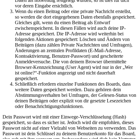
Daten als notwendig festgelegt wurden, so ist dies für dich
vor deren Eingabe ersichtlich.
Wenn du einen Beitrag oder eine private Nachricht erstellst,
so werden die dort eingegebenen Daten ebenfalls gespeichert.
Gleiches gilt, wenn du einen Beitrag als Entwurf
zwischenspeicherst. In diesen Fällen wird auch deine IP-
Adresse gespeichert. Die IP-Adresse wird weiterhin bei
folgenden Aktionen gespeichert: Löschen und Ändern von
Beiträgen (dazu zählen Private Nachrichten und Umfragen),
Änderungen an zentralen Profildaten (E-Mail-Adresse,
Kontoaktivierung, Benutzer-Passwort) und gescheiterte
Anmeldeversuche. Die von deinem Browser übermittelte
Browser-Kennzeichnung (User Agent) wird nur in der „Wer
ist online?“-Funktion angezeigt und nicht dauerhaft
gespeichert.
Schließlich erfordern einzelne Funktionen des Boards, dass
weitere Daten gespeichert werden. Dazu gehören dein
Abstimmungsverhalten bei Umfragen, der Gelesen-Status von
deinen Beiträgen oder explizit von dir gesetzte Lesezeichen
oder Benachrichtigungsfunktionen.
Dein Passwort wird mit einer Einwege-Verschlüsselung (Hash)
gespeichert, so dass es sicher ist. Jedoch wird dir empfohlen, dieses
Passwort nicht auf einer Vielzahl von Webseiten zu verwenden. Das
Passwort ist dein Schlüssel zu deinem Benutzerkonto für das Board,