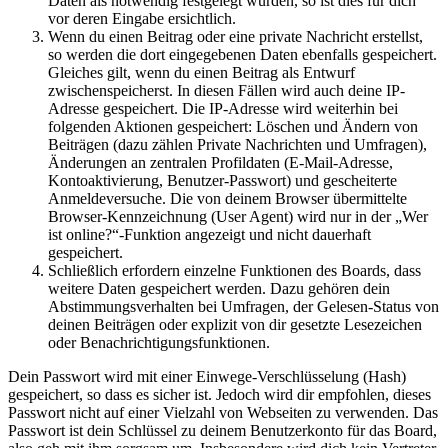
Daten als notwendig festgelegt wurden, so ist dies für dich
vor deren Eingabe ersichtlich.
Wenn du einen Beitrag oder eine private Nachricht erstellst,
so werden die dort eingegebenen Daten ebenfalls gespeichert.
Gleiches gilt, wenn du einen Beitrag als Entwurf
zwischenspeicherst. In diesen Fällen wird auch deine IP-
Adresse gespeichert. Die IP-Adresse wird weiterhin bei
folgenden Aktionen gespeichert: Löschen und Ändern von
Beiträgen (dazu zählen Private Nachrichten und Umfragen),
Änderungen an zentralen Profildaten (E-Mail-Adresse,
Kontoaktivierung, Benutzer-Passwort) und gescheiterte
Anmeldeversuche. Die von deinem Browser übermittelte
Browser-Kennzeichnung (User Agent) wird nur in der „Wer
ist online?“-Funktion angezeigt und nicht dauerhaft
gespeichert.
Schließlich erfordern einzelne Funktionen des Boards, dass
weitere Daten gespeichert werden. Dazu gehören dein
Abstimmungsverhalten bei Umfragen, der Gelesen-Status von
deinen Beiträgen oder explizit von dir gesetzte Lesezeichen
oder Benachrichtigungsfunktionen.
Dein Passwort wird mit einer Einwege-Verschlüsselung (Hash)
gespeichert, so dass es sicher ist. Jedoch wird dir empfohlen, dieses
Passwort nicht auf einer Vielzahl von Webseiten zu verwenden. Das
Passwort ist dein Schlüssel zu deinem Benutzerkonto für das Board,