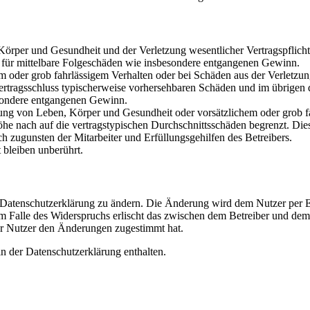
rper und Gesundheit und der Verletzung wesentlicher Vertragspflichten
ch für mittelbare Folgeschäden wie insbesondere entgangenen Gewinn.
em oder grob fahrlässigem Verhalten oder bei Schäden aus der Verletz
i Vertragsschluss typischerweise vorhersehbaren Schäden und im übrigen
besondere entgangenen Gewinn.
ng von Leben, Körper und Gesundheit oder vorsätzlichem oder grob fah
e nach auf die vertragstypischen Durchschnittsschäden begrenzt. Dies
h zugunsten der Mitarbeiter und Erfüllungsgehilfen des Betreibers.
bleiben unberührt.
e Datenschutzerklärung zu ändern. Die Änderung wird dem Nutzer per E-
m Falle des Widerspruchs erlischt das zwischen dem Betreiber und dem 
er Nutzer den Änderungen zugestimmt hat.
n der Datenschutzerklärung enthalten.