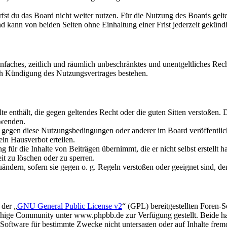
fst du das Board nicht weiter nutzen. Für die Nutzung des Boards gelten
 kann von beiden Seiten ohne Einhaltung einer Frist jederzeit gekünd
 einfaches, zeitlich und räumlich unbeschränktes und unentgeltliches R
ch Kündigung des Nutzungsvertrages bestehen.
alte enthält, die gegen geltendes Recht oder die guten Sitten verstoßen. 
rwenden.
n gegen diese Nutzungsbedingungen oder anderer im Board veröffentli
in Hausverbot erteilen.
für die Inhalte von Beiträgen übernimmt, die er nicht selbst erstellt 
it zu löschen oder zu sperren.
uändern, sofern sie gegen o. g. Regeln verstoßen oder geeignet sind, 
 der „
GNU General Public License v2
“ (GPL) bereitgestellten Foren
hige Community unter www.phpbb.de zur Verfügung gestellt. Beide hab
oftware für bestimmte Zwecke nicht untersagen oder auf Inhalte frem