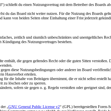
“) schließt du einen Nutzungsvertrag mit dem Betreiber des Boards ab
fst du das Board nicht weiter nutzen. Für die Nutzung des Boards gelten
 kann von beiden Seiten ohne Einhaltung einer Frist jederzeit gekünd
 einfaches, zeitlich und räumlich unbeschränktes und unentgeltliches R
ch Kündigung des Nutzungsvertrages bestehen.
alte enthält, die gegen geltendes Recht oder die guten Sitten verstoßen. 
rwenden.
n gegen diese Nutzungsbedingungen oder anderer im Board veröffentli
in Hausverbot erteilen.
für die Inhalte von Beiträgen übernimmt, die er nicht selbst erstellt 
it zu löschen oder zu sperren.
uändern, sofern sie gegen o. g. Regeln verstoßen oder geeignet sind, 
 der „
GNU General Public License v2
“ (GPL) bereitgestellten Foren