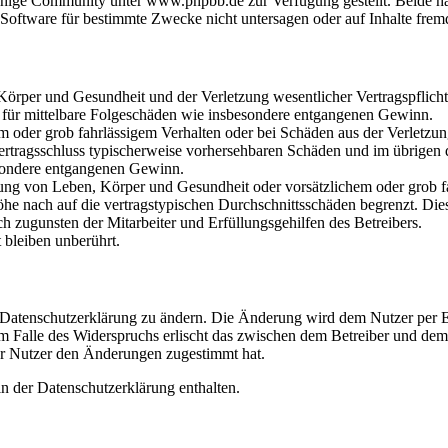
hige Community unter www.phpbb.de zur Verfügung gestellt. Beide hab
oftware für bestimmte Zwecke nicht untersagen oder auf Inhalte frem
rper und Gesundheit und der Verletzung wesentlicher Vertragspflichten
ch für mittelbare Folgeschäden wie insbesondere entgangenen Gewinn.
em oder grob fahrlässigem Verhalten oder bei Schäden aus der Verletz
i Vertragsschluss typischerweise vorhersehbaren Schäden und im übrigen
besondere entgangenen Gewinn.
ng von Leben, Körper und Gesundheit oder vorsätzlichem oder grob fah
e nach auf die vertragstypischen Durchschnittsschäden begrenzt. Dies
h zugunsten der Mitarbeiter und Erfüllungsgehilfen des Betreibers.
bleiben unberührt.
e Datenschutzerklärung zu ändern. Die Änderung wird dem Nutzer per E-
m Falle des Widerspruchs erlischt das zwischen dem Betreiber und dem 
er Nutzer den Änderungen zugestimmt hat.
n der Datenschutzerklärung enthalten.