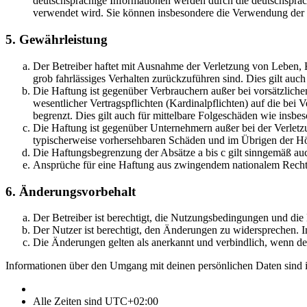
deutschsprachige Informationen werden durch die deutschsprac
verwendet wird. Sie können insbesondere die Verwendung der S
5. Gewährleistung
Der Betreiber haftet mit Ausnahme der Verletzung von Leben, Kö
grob fahrlässiges Verhalten zurückzuführen sind. Dies gilt au
Die Haftung ist gegenüber Verbrauchern außer bei vorsätzlich
wesentlicher Vertragspflichten (Kardinalpflichten) auf die be
begrenzt. Dies gilt auch für mittelbare Folgeschäden wie ins
Die Haftung ist gegenüber Unternehmern außer bei der Verletzu
typischerweise vorhersehbaren Schäden und im Übrigen der Höh
Die Haftungsbegrenzung der Absätze a bis c gilt sinngemäß auc
Ansprüche für eine Haftung aus zwingendem nationalem Recht 
6. Änderungsvorbehalt
Der Betreiber ist berechtigt, die Nutzungsbedingungen und di
Der Nutzer ist berechtigt, den Änderungen zu widersprechen. I
Die Änderungen gelten als anerkannt und verbindlich, wenn d
Informationen über den Umgang mit deinen persönlichen Daten sind i
Alle Zeiten sind
UTC+02:00