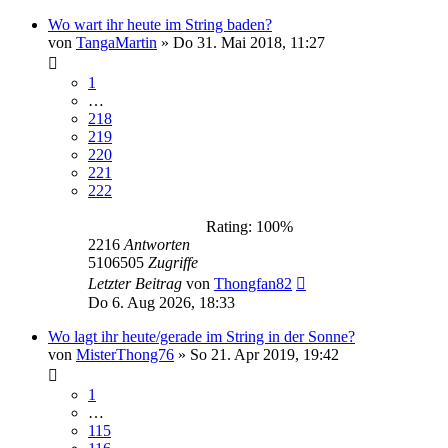
Wo wart ihr heute im String baden?
von
TangaMartin
»
Do 31. Mai 2018, 11:27
1
…
218
219
220
221
222
Rating: 100%
2216
Antworten
5106505
Zugriffe
Letzter Beitrag
von
Thongfan82
Do 6. Aug 2026, 18:33
Wo lagt ihr heute/gerade im String in der Sonne?
von
MisterThong76
»
So 21. Apr 2019, 19:42
1
…
115