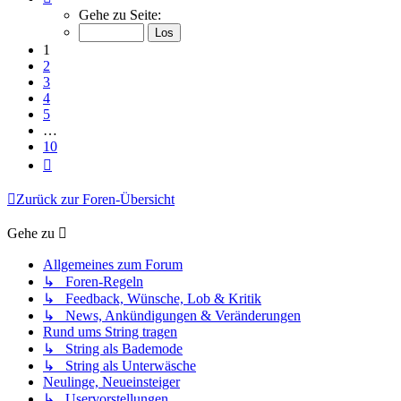
1
Gehe zu Seite:
von
10
1
2
3
4
5
…
10
Nächste
Zurück zur Foren-Übersicht
Gehe zu
Allgemeines zum Forum
↳ Foren-Regeln
↳ Feedback, Wünsche, Lob & Kritik
↳ News, Ankündigungen & Veränderungen
Rund ums String tragen
↳ String als Bademode
↳ String als Unterwäsche
Neulinge, Neueinsteiger
↳ Uservorstellungen