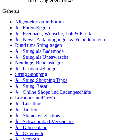
Do 6. Aug 2026, 06:47
Gehe zu
Allgemeines zum Forum
↳ Foren-Regeln
↳ Feedback, Wünsche, Lob & Kritik
↳ News, Ankündigungen & Veränderungen
Rund ums String tragen
↳ String als Bademode
↳ String als Unterwäsche
Neulinge, Neueinsteiger
↳ Uservorstellungen
String Shopping
↳ String Shopping Tipps
↳ String-Basar
↳ Online-Shops und Ladengeschäfte
Locations und Treffen
↳ Locations
↳ Treffen
↳ Strand-Verzeichnis
↳ Schwimmbad-Verzeichnis
↳ Deutschland
↳ Österreich
↳ Schweiz