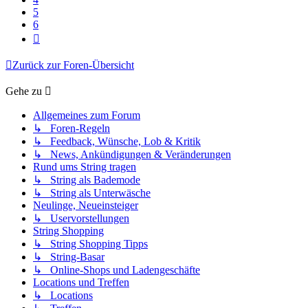
5
6
Nächste
Zurück zur Foren-Übersicht
Gehe zu
Allgemeines zum Forum
↳ Foren-Regeln
↳ Feedback, Wünsche, Lob & Kritik
↳ News, Ankündigungen & Veränderungen
Rund ums String tragen
↳ String als Bademode
↳ String als Unterwäsche
Neulinge, Neueinsteiger
↳ Uservorstellungen
String Shopping
↳ String Shopping Tipps
↳ String-Basar
↳ Online-Shops und Ladengeschäfte
Locations und Treffen
↳ Locations