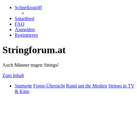
Schnellzugriff
Smartfeed
FAQ
Anmelden
Registrieren
Stringforum.at
Auch Männer tragen Strings!
Zum Inhalt
Startseite
Foren-Übersicht
Rund um die Medien
Strings in TV
& Kino