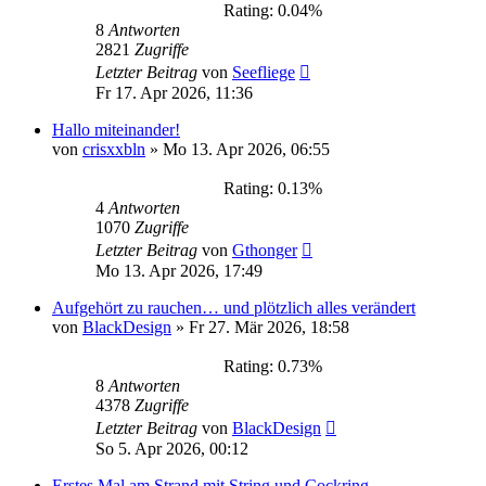
Rating: 0.04%
8
Antworten
2821
Zugriffe
Letzter Beitrag
von
Seefliege
Fr 17. Apr 2026, 11:36
Hallo miteinander!
von
crisxxbln
»
Mo 13. Apr 2026, 06:55
Rating: 0.13%
4
Antworten
1070
Zugriffe
Letzter Beitrag
von
Gthonger
Mo 13. Apr 2026, 17:49
Aufgehört zu rauchen… und plötzlich alles verändert
von
BlackDesign
»
Fr 27. Mär 2026, 18:58
Rating: 0.73%
8
Antworten
4378
Zugriffe
Letzter Beitrag
von
BlackDesign
So 5. Apr 2026, 00:12
Erstes Mal am Strand mit String und Cockring