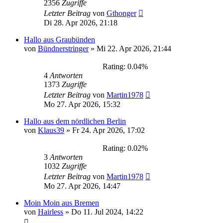
2356
Zugriffe
Letzter Beitrag
von
Gthonger
Di 28. Apr 2026, 21:18
Hallo aus Graubünden
von
Bündnerstringer
»
Mi 22. Apr 2026, 21:44
Rating: 0.04%
4
Antworten
1373
Zugriffe
Letzter Beitrag
von
Martin1978
Mo 27. Apr 2026, 15:32
Hallo aus dem nördlichen Berlin
von
Klaus39
»
Fr 24. Apr 2026, 17:02
Rating: 0.02%
3
Antworten
1032
Zugriffe
Letzter Beitrag
von
Martin1978
Mo 27. Apr 2026, 14:47
Moin Moin aus Bremen
von
Hairless
»
Do 11. Jul 2024, 14:22