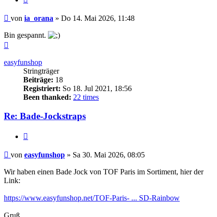
Beitrag
von
ia_orana
»
Do 14. Mai 2026, 11:48
Bin gespannt.
Nach
oben
easyfunshop
Stringträger
Beiträge:
18
Registriert:
So 18. Jul 2021, 18:56
Been thanked:
22 times
Re: Bade-Jockstraps
Zitieren
Beitrag
von
easyfunshop
»
Sa 30. Mai 2026, 08:05
Wir haben einen Bade Jock von TOF Paris im Sortiment, hier der
Link:
https://www.easyfunshop.net/TOF-Paris- ... SD-Rainbow
Gruß