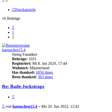
Druckansicht
16 Beiträge
Vorherige
1
2
haenschen15.4
String Fanatiker
Beiträge:
1031
Registriert:
Mi 8. Jan 2020, 17:44
Wohnort:
Münsterland
Has thanked:
1856 times
Been thanked:
363 times
Re: Bade-Jockstraps
Zitieren
Beitrag
von
haenschen15.4
»
Mo 20. Jun 2022, 12:42