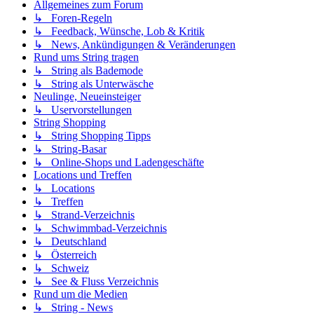
Allgemeines zum Forum
↳ Foren-Regeln
↳ Feedback, Wünsche, Lob & Kritik
↳ News, Ankündigungen & Veränderungen
Rund ums String tragen
↳ String als Bademode
↳ String als Unterwäsche
Neulinge, Neueinsteiger
↳ Uservorstellungen
String Shopping
↳ String Shopping Tipps
↳ String-Basar
↳ Online-Shops und Ladengeschäfte
Locations und Treffen
↳ Locations
↳ Treffen
↳ Strand-Verzeichnis
↳ Schwimmbad-Verzeichnis
↳ Deutschland
↳ Österreich
↳ Schweiz
↳ See & Fluss Verzeichnis
Rund um die Medien
↳ String - News