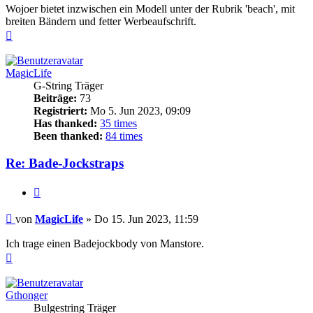
Wojoer bietet inzwischen ein Modell unter der Rubrik 'beach', mit
breiten Bändern und fetter Werbeaufschrift.
Nach
oben
MagicLife
G-String Träger
Beiträge:
73
Registriert:
Mo 5. Jun 2023, 09:09
Has thanked:
35 times
Been thanked:
84 times
Re: Bade-Jockstraps
Zitieren
Beitrag
von
MagicLife
»
Do 15. Jun 2023, 11:59
Ich trage einen Badejockbody von Manstore.
Nach
oben
Gthonger
Bulgestring Träger