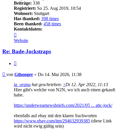
Beiträge:
338
Registriert:
So 25. Aug 2019, 10:54
Wohnort:
Stuttgart
Has thanked:
398 times
Been thanked:
458 times
Kontaktdaten:
Kontaktdaten
von
Website
Gthonger
Re: Bade-Jockstraps
Zitieren
Beitrag
von
Gthonger
»
Do 14. Mai 2026, 11:38
ia_orana
hat geschrieben:
↑
Di 12. Apr 2022, 11:13
Hier gibt's welche von N2N, wo ich auch einen gekauft
habe.
https://underwearnewsbriefs.com/2021/05 ... atic-jock/
ebenfalls auf ebay mit den klaren Suchworten
https://www.ebay.com/itm/294632939385
(diese Link
wird nicht ewig gültig sein)