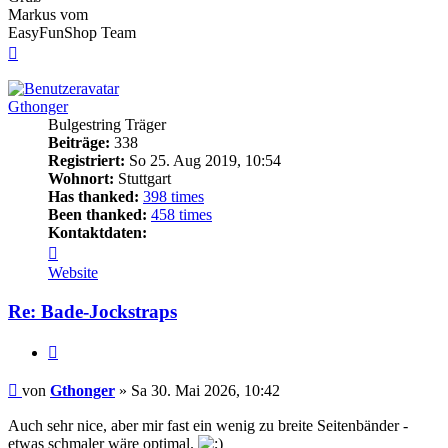
Markus vom
EasyFunShop Team
Nach
oben
Gthonger
Bulgestring Träger
Beiträge:
338
Registriert:
So 25. Aug 2019, 10:54
Wohnort:
Stuttgart
Has thanked:
398 times
Been thanked:
458 times
Kontaktdaten:
Kontaktdaten
von
Website
Gthonger
Re: Bade-Jockstraps
Zitieren
Beitrag
von
Gthonger
»
Sa 30. Mai 2026, 10:42
Auch sehr nice, aber mir fast ein wenig zu breite Seitenbänder -
etwas schmaler wäre optimal.