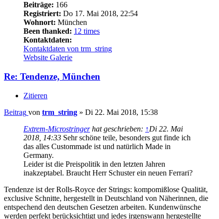
Beiträge:
166
Registriert:
Do 17. Mai 2018, 22:54
Wohnort:
München
Been thanked:
12 times
Kontaktdaten:
Kontaktdaten von trm_string
Website
Galerie
Re: Tendenze, München
Zitieren
Beitrag
von
trm_string
»
Di 22. Mai 2018, 15:38
Extrem-Microstringer
hat geschrieben:
↑
Di 22. Mai
2018, 14:33
Sehr schöne teile, besonders gut finde ich
das alles Custommade ist und natürlich Made in
Germany.
Leider ist die Preispolitik in den letzten Jahren
inakzeptabel. Braucht Herr Schuster ein neuen Ferrari?
Tendenze ist der Rolls-Royce der Strings: kompomißlose Qualität,
exclusive Schnitte, hergestellt in Deutschland von Näherinnen, die
entspechend den deutschen Gesetzen arbeiten. Kundenwünsche
werden perfekt berücksichtigt und jedes irgenswann hergestellte