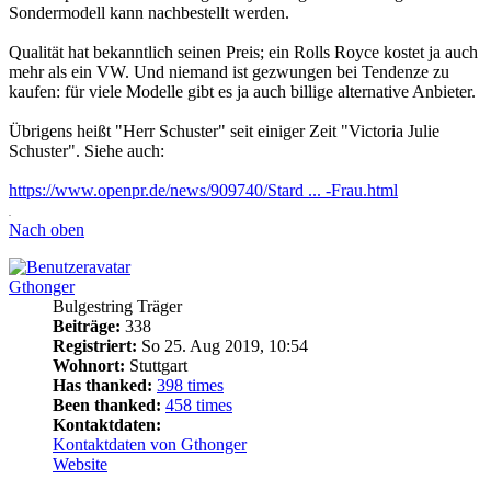
Sondermodell kann nachbestellt werden.
Qualität hat bekanntlich seinen Preis; ein Rolls Royce kostet ja auch
mehr als ein VW. Und niemand ist gezwungen bei Tendenze zu
kaufen: für viele Modelle gibt es ja auch billige alternative Anbieter.
Übrigens heißt "Herr Schuster" seit einiger Zeit "Victoria Julie
Schuster". Siehe auch:
https://www.openpr.de/news/909740/Stard ... -Frau.html
.
Nach oben
Gthonger
Bulgestring Träger
Beiträge:
338
Registriert:
So 25. Aug 2019, 10:54
Wohnort:
Stuttgart
Has thanked:
398 times
Been thanked:
458 times
Kontaktdaten:
Kontaktdaten von Gthonger
Website