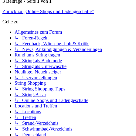
3 Beiträge • Seite
1
von
1
Zurück zu „Online-Shops und Ladengeschäfte“
Gehe zu
Allgemeines zum Forum
↳ Foren-Regeln
↳ Feedback, Wünsche, Lob & Kritik
↳ News, Ankündigungen & Veränderungen
Rund ums String tragen
↳ String als Bademode
↳ String als Unterwäsche
Neulinge, Neueinsteiger
↳ Uservorstellungen
String Shopping
↳ String Shopping Tipps
↳ String-Basar
↳ Online-Shops und Ladengeschäfte
Locations und Treffen
↳ Locations
↳ Treffen
↳ Strand-Verzeichnis
↳ Schwimmbad-Verzeichnis
↳ Deutschland