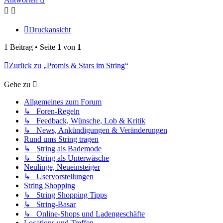
Druckansicht
1 Beitrag • Seite
1
von
1
Zurück zu „Promis & Stars im String“
Gehe zu
Allgemeines zum Forum
↳ Foren-Regeln
↳ Feedback, Wünsche, Lob & Kritik
↳ News, Ankündigungen & Veränderungen
Rund ums String tragen
↳ String als Bademode
↳ String als Unterwäsche
Neulinge, Neueinsteiger
↳ Uservorstellungen
String Shopping
↳ String Shopping Tipps
↳ String-Basar
↳ Online-Shops und Ladengeschäfte
Locations und Treffen