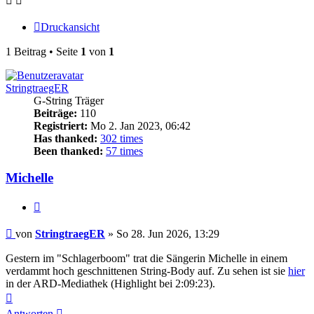
Druckansicht
1 Beitrag • Seite
1
von
1
StringtraegER
G-String Träger
Beiträge:
110
Registriert:
Mo 2. Jan 2023, 06:42
Has thanked:
302 times
Been thanked:
57 times
Michelle
Zitieren
Beitrag
von
StringtraegER
»
So 28. Jun 2026, 13:29
Gestern im "Schlagerboom" trat die Sängerin Michelle in einem
verdammt hoch geschnittenen String-Body auf. Zu sehen ist sie
hier
in der ARD-Mediathek (Highlight bei 2:09:23).
Nach
oben
Antworten