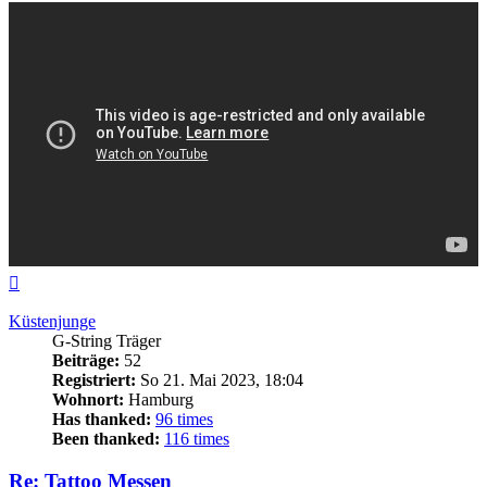
Nach
oben
Küstenjunge
G-String Träger
Beiträge:
52
Registriert:
So 21. Mai 2023, 18:04
Wohnort:
Hamburg
Has thanked:
96 times
Been thanked:
116 times
Re: Tattoo Messen