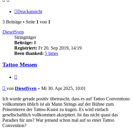
Druckansicht
3 Beiträge • Seite
1
von
1
DieselSven
Stringträger
Beiträge:
8
Registriert:
Fr 20. Sep 2019, 14:19
Been thanked:
5 times
Tattoo Messen
Zitieren
Beitrag
von
DieselSven
»
Mi 30. Apr 2025, 10:01
Ich wurde gerade positiv überrascht, dass es auf Tattoo Conventions
vollkommen üblich ist als Mann Strings auf der Bühne zum
Präsentieren der Tattoo-Kunst zu tragen. Es wird einfach
gesellschaftlich vollkommen akzeptiert. Ist das nicht quasi das
Paradies für uns? War jemand schon mal auf so einer Tattoo
Convention?