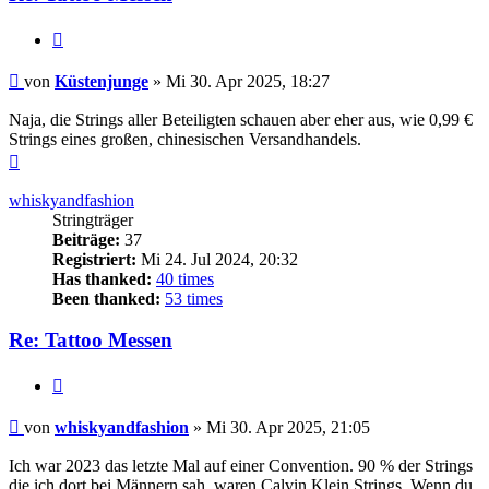
Zitieren
Beitrag
von
Küstenjunge
»
Mi 30. Apr 2025, 18:27
Naja, die Strings aller Beteiligten schauen aber eher aus, wie 0,99 €
Strings eines großen, chinesischen Versandhandels.
Nach
oben
whiskyandfashion
Stringträger
Beiträge:
37
Registriert:
Mi 24. Jul 2024, 20:32
Has thanked:
40 times
Been thanked:
53 times
Re: Tattoo Messen
Zitieren
Beitrag
von
whiskyandfashion
»
Mi 30. Apr 2025, 21:05
Ich war 2023 das letzte Mal auf einer Convention. 90 % der Strings
die ich dort bei Männern sah, waren Calvin Klein Strings. Wenn du