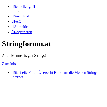
Schnellzugriff
Smartfeed
FAQ
Anmelden
Registrieren
Stringforum.at
Auch Männer tragen Strings!
Zum Inhalt
Startseite
Foren-Übersicht
Rund um die Medien
Strings im
Internet